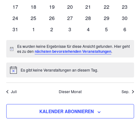
Veranstaltungen
Veranstaltungen
Veranstaltungen
Veranstaltungen
Veranstaltungen
Veranstaltungen
Veranst
0
0
0
0
0
0
0
17
18
19
20
21
22
23
Veranstaltungen
Veranstaltungen
Veranstaltungen
Veranstaltungen
Veranstaltungen
Veranstaltungen
Veranst
0
0
0
0
0
0
0
24
25
26
27
28
29
30
Veranstaltungen
Veranstaltungen
Veranstaltungen
Veranstaltungen
Veranstaltungen
Veranstaltungen
Veranst
0
0
0
0
0
0
0
31
1
2
3
4
5
6
Veranstaltungen
Veranstaltungen
Veranstaltungen
Veranstaltungen
Veranstaltungen
Veranstaltunge
Veranst
Es wurden keine Ergebnisse für diese Ansicht gefunden. Hier geht
Notice
es zu den
nächsten bevorstehenden Veranstaltungen
.
Es gibt keine Veranstaltungen an diesem Tag.
Notice
Juli
Dieser Monat
Sep.
KALENDER ABONNIEREN