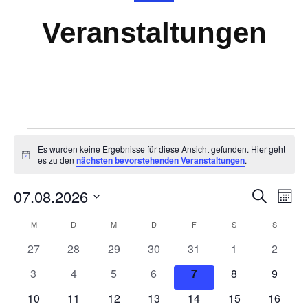
Veranstaltungen
Veranstaltungen
Es wurden keine Ergebnisse für diese Ansicht gefunden. Hier geht
Notice
es zu den
nächsten bevorstehenden Veranstaltungen
.
07.08.2026
Veranst
Ver
SUCHE
MON
Suche
Ans
Datum
Kalender
M
MONTAG
D
DIENSTAG
M
MITTWOCH
D
DONNERSTAG
F
FREITAG
S
SAMSTAG
S
SONNT
und
Nav
wählen.
von
0
0
0
0
0
0
0
27
28
29
30
31
1
2
Ansicht
Veranstaltungen
Veranstaltungen
Veranstaltungen
Veranstaltungen
Veranstaltungen
Veranstaltungen
Veranstaltunge
Veranst
Navigat
0
0
0
0
0
0
0
3
4
5
6
7
8
9
Veranstaltungen
Veranstaltungen
Veranstaltungen
Veranstaltungen
Veranstaltungen
Veranstaltunge
Veranst
0
0
0
0
0
0
0
10
11
12
13
14
15
16