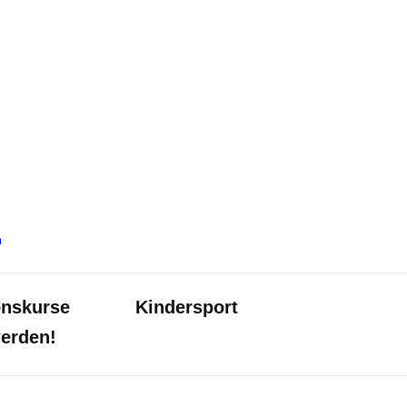
tikver
onskurse
Kindersport
werden!