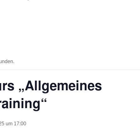
Zehr
funden.
urs „Allgemeines
raining“
025 um 17:00